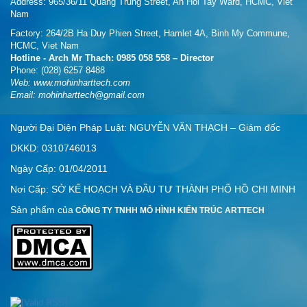
Address: 965/36/11 Quang Trung Street, An Hoi Tay Ward, HCMC, Viet
Nam
Factory: 264/2B Ha Duy Phien Street, Hamlet 4A, Binh My Commune,
HCMC, Viet Nam
Hotline - Arch Mr Thach: 0985 058 558 – Director
Phone: (028) 6257 8488
Web:
www.mohinharttech.com
Email: mohinharttech@gmail.com
Người Đại Diện Pháp Luật: NGUYỄN VĂN THẠCH – Giám đốc
DKKD: 0310746013
Ngày Cấp: 01/04/2011
Nơi Cấp: SỞ KẾ HOẠCH VÀ ĐẦU TƯ THÀNH PHỐ HỒ CHI MINH
Sản phẩm của
CÔNG TY TNHH MÔ HÌNH KIẾN TRÚC ARTTECH