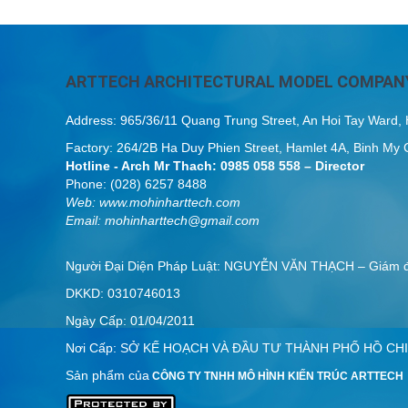
ARTTECH ARCHITECTURAL MODEL COMPANY
Address: 965/36/11 Quang Trung Street, An Hoi Tay Ward
Factory: 264/2B Ha Duy Phien Street, Hamlet 4A, Binh 
Hotline - Arch Mr Thach: 0985 058 558 – Director
Phone: (028) 6257 8488
Web:
www.mohinharttech.com
Email: mohinharttech@gmail.com
Người Đại Diện Pháp Luật: NGUYỄN VĂN THẠCH – Giám
DKKD: 0310746013
Ngày Cấp: 01/04/2011
Nơi Cấp: SỞ KẾ HOẠCH VÀ ĐẦU TƯ THÀNH PHỐ HỒ CHI
Sản phẩm của
CÔNG TY TNHH MÔ HÌNH KIẾN TRÚC ARTTECH