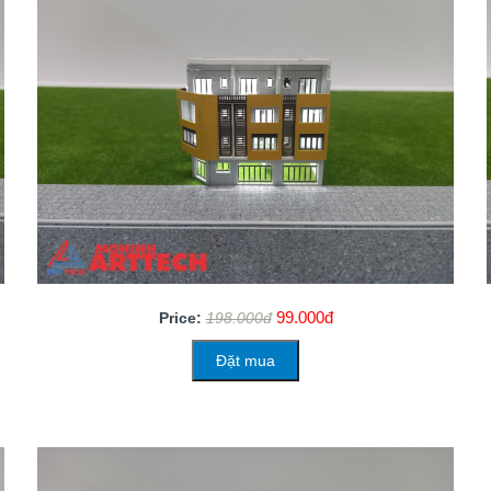
99.000đ
Price:
198.000đ
Đặt mua