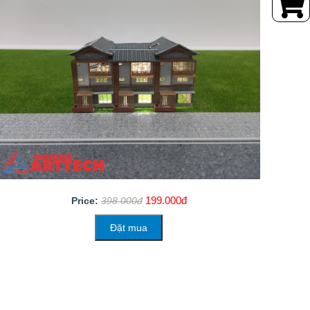
199.000đ
Price:
398.000đ
Đặt mua