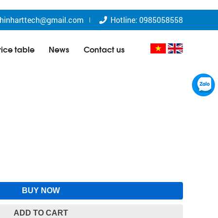
hinharttech@gmail.com
Hotline: 0985058558
rice table
News
Contact us
BUY NOW
ADD TO CART