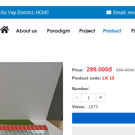
 Go Vap District, HCMC
Email: mo
About us
Paradigm
Project
Product
P
299.000đ
Price:
598.000đ
Product code:
LK 13
Number:
-
+
Views:
1875