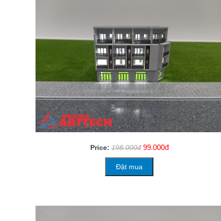
99.000đ
Price:
198.000đ
Đặt mua