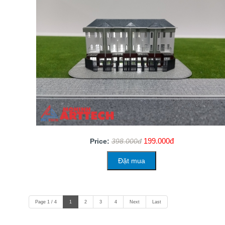
199.000đ
Price:
398.000đ
Đặt mua
Page 1 / 4
1
2
3
4
Next
Last