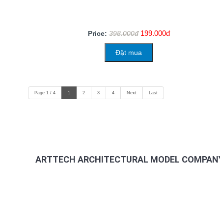
199.000đ
Price:
398.000đ
Đặt mua
Page 1 / 4
1
2
3
4
Next
Last
ARTTECH ARCHITECTURAL MODEL COMPANY
Address: 965/36/11 Quang Trung Street, An Hoi Tay Ward
Factory: 264/2B Ha Duy Phien Street, Hamlet 4A, Binh 
Hotline - Arch Mr Thach: 0985 058 558 – Director
Phone: (028) 6257 8488