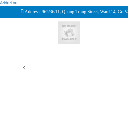
Addurl.nu
Address: 965/36/11, Quang Trung Street, Ward 14, Go 