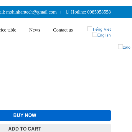
il: mohinharttech@gmail.com
Hotline: 0985058558
rice table
News
Contact us
BUY NOW
ADD TO CART