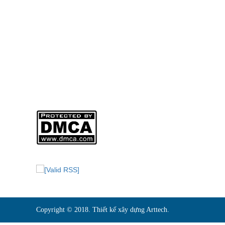
Web:
www.mohinharttech.com
Email: mohinharttech@gmail.com
Người Đại Diện Pháp Luật: NGUYỄN VĂN THẠCH – Giám
DKKD: 0310746013
Ngày Cấp: 01/04/2011
Nơi Cấp: SỞ KẾ HOẠCH VÀ ĐẦU TƯ THÀNH PHỐ HỒ CHI
Sản phẩm của
CÔNG TY TNHH MÔ HÌNH KIẾN TRÚC ARTTECH
Copyright © 2018. Thiết kế xây dựng Arttech.