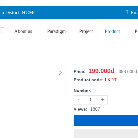
Vap District, HCMC
Ema
About us
Paradigm
Project
Product
P
199.000đ
Price:
398.000đ
Product code:
LK 17
Number:
-
+
Views:
1807