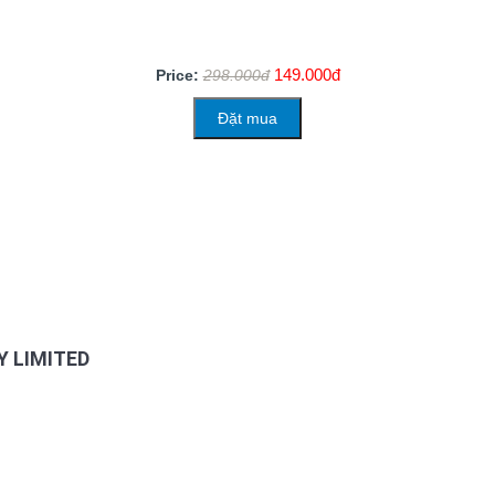
149.000đ
Price:
298.000đ
Đặt mua
FANPAGE FACEBOOK
 LIMITED
, HCMC, Viet Nam
SUPPORTING POLICIES
My Commune, HCMC, Viet Nam
Privacy Policy