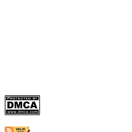
Nam
Factory: 264/2B Ha Duy Phien Street, Hamlet 4A, Binh My Commune,
HCMC, Viet Nam
Hotline - Arch Mr Thach: 0985 058 558 – Director
Phone: (028) 6257 8488
Web:
www.mohinharttech.com
Email: mohinharttech@gmail.com
Người Đại Diện Pháp Luật: NGUYỄN VĂN THẠCH – Giám đốc
DKKD: 0310746013
Ngày Cấp: 01/04/2011
Nơi Cấp: SỞ KẾ HOẠCH VÀ ĐẦU TƯ THÀNH PHỐ HỒ CHI MINH
Sản phẩm của
CÔNG TY TNHH MÔ HÌNH KIẾN TRÚC ARTTECH