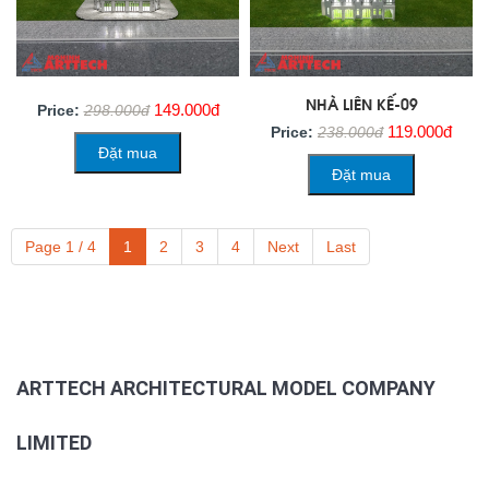
NHÀ LIÊN KẾ-09
149.000đ
Price:
298.000đ
119.000đ
Price:
238.000đ
Đặt mua
Đặt mua
Page 1 / 4
1
2
3
4
Next
Last
ARTTECH ARCHITECTURAL MODEL COMPANY
LIMITED
Address: 965/36/11 Quang Trung Street, An Hoi Tay Ward, HCMC, Viet