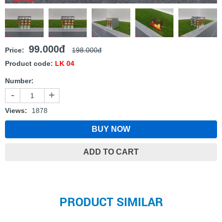
99.000đ
Price:
198.000đ
Product code:
LK 04
Number:
-
+
Views:
1878
BUY NOW
ADD TO CART
PRODUCT SIMILAR