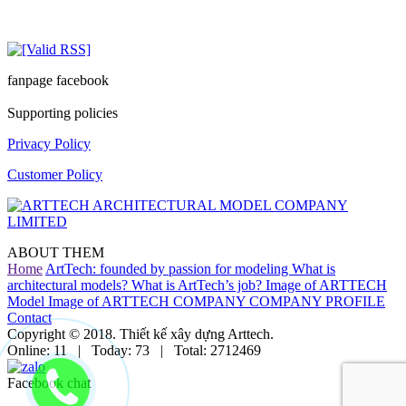
fanpage facebook
Supporting policies
Privacy Policy
Customer Policy
ABOUT THEM
Home
ArtTech: founded by passion for modeling
What is
architectural models?
What is ArtTech’s job?
Image of ARTTECH
Model
Image of ARTTECH COMPANY
COMPANY PROFILE
Contact
Copyright © 2018. Thiết kế xây dựng Arttech.
Online:
11
| Today: 73 | Total:
2712469
Facebook chat