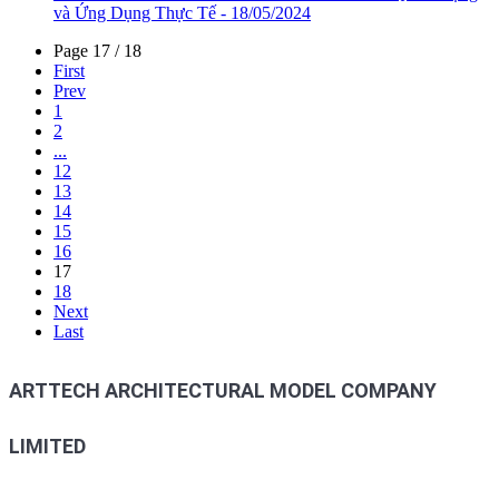
và Ứng Dụng Thực Tế - 18/05/2024
Page 17 / 18
First
Prev
1
2
...
12
13
14
15
16
17
18
Next
Last
ARTTECH ARCHITECTURAL MODEL COMPANY
LIMITED
Address: 965/36/11 Quang Trung Street, An Hoi Tay Ward,