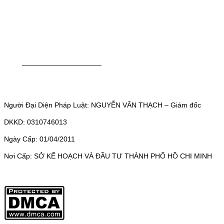
HCMC, Viet Nam
Factory: 264/2B Ha Duy Phien Street, Hamlet 4A, Binh My
Commune, HCMC, Viet Nam
Hotline - Arch Mr Thach: 0985 058 558 – Director
Phone: (028) 6257 8488
Web:
www.mohinharttech.com
Email: mohinharttech@gmail.com
Người Đại Diện Pháp Luật: NGUYỄN VĂN THẠCH – Giám đốc
DKKD: 0310746013
Ngày Cấp: 01/04/2011
Nơi Cấp: SỞ KẾ HOẠCH VÀ ĐẦU TƯ THÀNH PHỐ HỒ CHI MINH
Sản phẩm của
CÔNG TY TNHH MÔ HÌNH KIẾN TRÚC ARTTECH