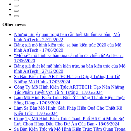
Other news:
Những lưu ý quan trọng bạn cần biết khi làm sa bàn | Mô
hình ArtTech - 22/12/2022
Bảng giá mô hình kiến trúc, sa bàn kiến trúc 2020 của Mô
hình ArtTech - 17/06/2020
“Mổ xẻ” mô hình sa bàn qua cái nhìn đa chiều từ ArtTech -
17/06/2020
Bảng giá thiết kế mô hình kiến trúc, sa bàn kiến trúc của Mô
hình ArtTech - 27/12/2020
Sa Bàn Kiến Trúc ARTTECH: Tạo Dựng Tương Lai Từ
Những Mô Hình - 17/05/2024
Công Ty Mô Hình Kiến Trúc ARTTECH: Tạo Nên Những
Tác Phẩm Tuyệt Vời Từ Ý Tưởng - 17/05/2024
Làm Mô Hình Kiến Trúc: Biến Ý Tưởng Thành Hiện Thực
Sống Động - 17/05/2024
Làm Sa Bàn Mô Hình: Giải Pháp Hiệu Quả Cho Thiết Kế
Kiến Trúc - 17/05/2024
Công Ty Mô Hình Kiến Trúc Thành Phố Hồ Chí Minh: Sự
Lựa Chọn Hàng Đầu Cho Dự Án Của Bạn - 18/05/2024
Sa Bàn Kiến Trúc và Mô Hình Kiến Trúc: Tầm Quan Trọng