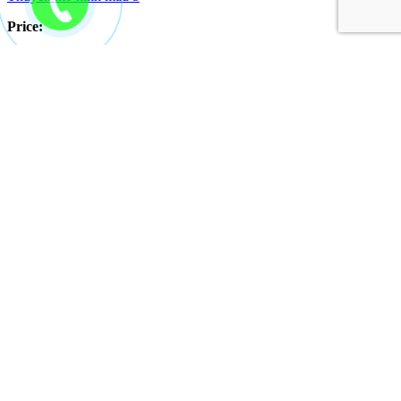
Price:
Đặt mua
Thuyền mô hình mẫu 4
Price: