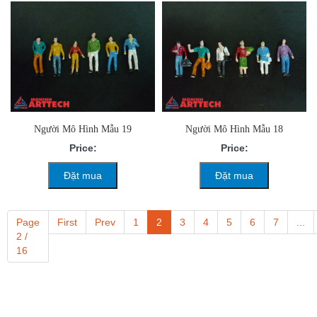
Người Mô Hình Mẫu 19
Người Mô Hình Mẫu 18
Price:
Price:
Đặt mua
Đặt mua
Page
First
Prev
1
2
3
4
5
6
7
...
2 /
16