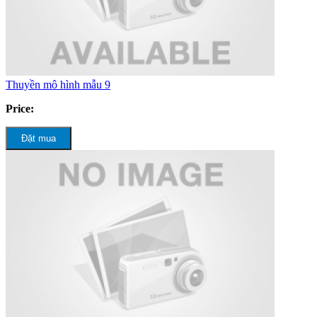
Thuyền mô hình mẫu 9
Price:
Đặt mua