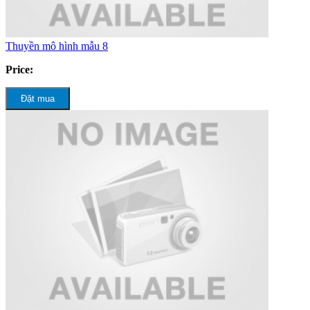
Thuyền mô hình mẫu 8
Price:
Đặt mua