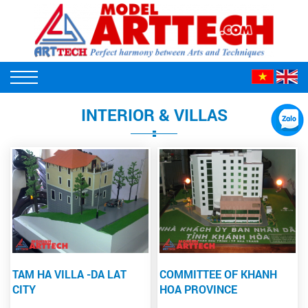
INTERIOR & VILLAS
TAM HA VILLA -DA LAT
COMMITTEE OF KHANH
CITY
HOA PROVINCE