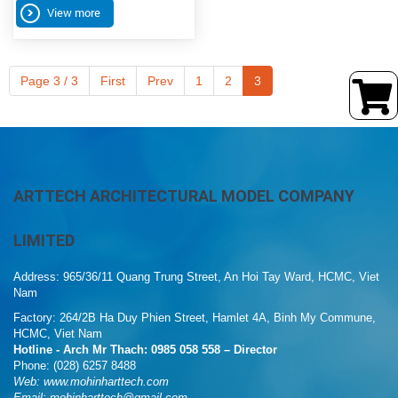
View more
Page 3 / 3
First
Prev
1
2
3
ARTTECH ARCHITECTURAL MODEL COMPANY
LIMITED
Address: 965/36/11 Quang Trung Street, An Hoi Tay Ward, HCMC, Viet
Nam
Factory: 264/2B Ha Duy Phien Street, Hamlet 4A, Binh My Commune,
HCMC, Viet Nam
Hotline - Arch Mr Thach: 0985 058 558 – Director
Phone: (028) 6257 8488
Web:
www.mohinharttech.com
Email: mohinharttech@gmail.com