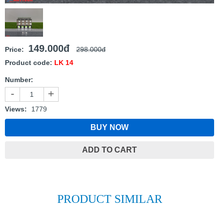
149.000đ
Price:
298.000đ
Product code:
LK 14
Number:
-
+
Views:
1779
BUY NOW
ADD TO CART
PRODUCT SIMILAR