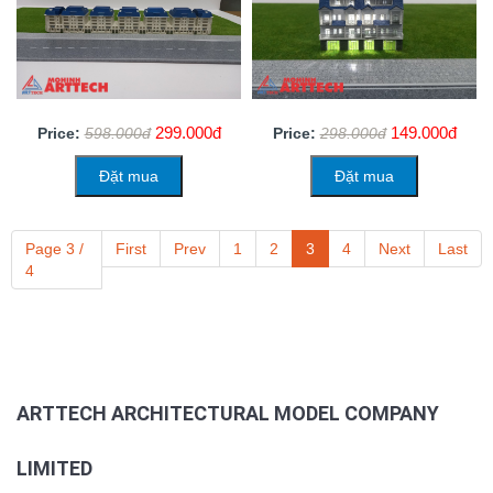
299.000đ
149.000đ
Price:
598.000đ
Price:
298.000đ
Đặt mua
Đặt mua
Page 3 /
First
Prev
1
2
3
4
Next
Last
4
ARTTECH ARCHITECTURAL MODEL COMPANY
LIMITED