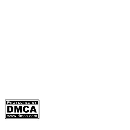
Address: 965/36/11 Quang Trung Street, An Hoi Tay Ward, HCMC, Viet
Nam
Factory: 264/2B Ha Duy Phien Street, Hamlet 4A, Binh My Commune,
HCMC, Viet Nam
Hotline - Arch Mr Thach: 0985 058 558 – Director
Phone: (028) 6257 8488
Web:
www.mohinharttech.com
Email: mohinharttech@gmail.com
Người Đại Diện Pháp Luật: NGUYỄN VĂN THẠCH – Giám đốc
DKKD: 0310746013
Ngày Cấp: 01/04/2011
Nơi Cấp: SỞ KẾ HOẠCH VÀ ĐẦU TƯ THÀNH PHỐ HỒ CHI MINH
Sản phẩm của
CÔNG TY TNHH MÔ HÌNH KIẾN TRÚC ARTTECH